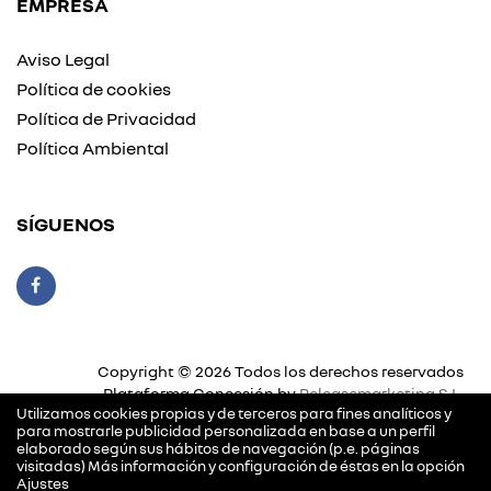
EMPRESA
Aviso Legal
Política de cookies
Política de Privacidad
Política Ambiental
SÍGUENOS
Copyright © 2026 Todos los derechos reservados
Plataforma Concesión by
Releasemarketing S.L.
Utilizamos cookies propias y de terceros para fines analíticos y
para mostrarle publicidad personalizada en base a un perfil
elaborado según sus hábitos de navegación (p.e. páginas
visitadas) Más información y configuración de éstas en la opción
Ajustes