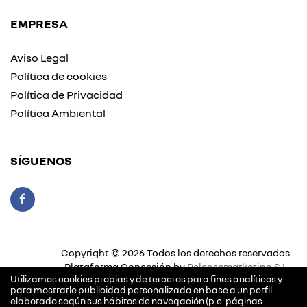
EMPRESA
Aviso Legal
Política de cookies
Política de Privacidad
Política Ambiental
SÍGUENOS
Copyright © 2026 Todos los derechos reservados
Plataforma Concesión by
Releasemarketing S.L.
Utilizamos cookies propias y de terceros para fines analíticos y
para mostrarle publicidad personalizada en base a un perfil
elaborado según sus hábitos de navegación (p.e. páginas